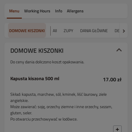
Menu
Working Hours
Info
Allergens
DOMOWE KISZONKI
All
ZUPY
DANIA GŁÓWNE
DESERY
DOMOWE KISZONKI
Do ceny dania doliczono koszt opakowania.
Kapusta kiszona 500 ml
17.00 zł
Skład: kapusta, marchew, sól, kminek, liść laurowy, ziele
angielskie.
Może zawierać: soję, orzechy ziemne i inne orzechy, sezam,
gluten, seler.
Po otwarciu przechowywać w lodówce.