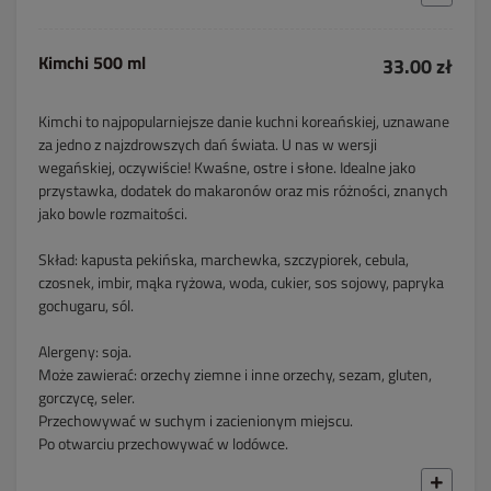
Kimchi 500 ml
33.00 zł
Kimchi to najpopularniejsze danie kuchni koreańskiej, uznawane
za jedno z najzdrowszych dań świata. U nas w wersji
wegańskiej, oczywiście! Kwaśne, ostre i słone. Idealne jako
przystawka, dodatek do makaronów oraz mis różności, znanych
jako bowle rozmaitości.
Skład: kapusta pekińska, marchewka, szczypiorek, cebula,
czosnek, imbir, mąka ryżowa, woda, cukier, sos sojowy, papryka
gochugaru, sól.
Alergeny: soja.
Może zawierać: orzechy ziemne i inne orzechy, sezam, gluten,
gorczycę, seler.
Przechowywać w suchym i zacienionym miejscu.
Po otwarciu przechowywać w lodówce.