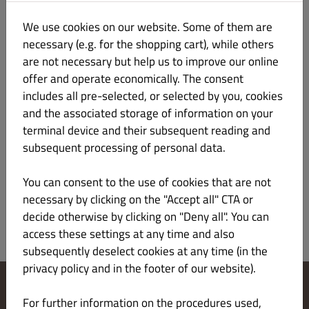
We use cookies on our website. Some of them are
Kapusta kiszona 900 ml
26.00 zł
necessary (e.g. for the shopping cart), while others
are not necessary but help us to improve our online
offer and operate economically. The consent
Skład: kapusta, marchew, sól, kminek, liść laurowy, ziele
angielskie.
includes all pre-selected, or selected by you, cookies
Może zawierać: soję, orzechy ziemne i inne orzechy, sezam,
and the associated storage of information on your
gluten, seler.
terminal device and their subsequent reading and
Przechowywać w suchym i zacienionym miejscu.
subsequent processing of personal data.
Po otwarciu przechowywać w lodówce.
You can consent to the use of cookies that are not
necessary by clicking on the "Accept all" CTA or
decide otherwise by clicking on "Deny all". You can
access these settings at any time and also
subsequently deselect cookies at any time (in the
privacy policy and in the footer of our website).
For further information on the procedures used,
Change Cookies Settings