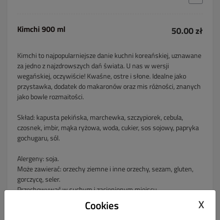
Kimchi 900 ml
50.00 zł
Kimchi to najpopularniejsze danie kuchni koreańskiej, uznawane
za jedno z najzdrowszych dań świata. U nas w wersji
wegańskiej, oczywiście! Kwaśne, ostre i słone. Idealne jako
przystawka, dodatek do makaronów oraz mis różności, znanych
jako bowle rozmaitości.
Skład: kapusta pekińska, marchewka, szczypiorek, cebula,
czosnek, imbir, mąka ryżowa, woda, cukier, sos sojowy, papryka
gochugaru, sól.
Alergeny: soja.
Może zawierać: orzechy ziemne i inne orzechy, sezam, gluten,
gorczycę, seler.
Przechowywać w suchym i zacienionym miejscu.
Po otwarciu przechowywać w lodówce.
X
Cookies