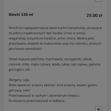
Kimchi 330 ml
25.00 zł
Kimchi to najpopularniejsze danie kuchni koreańskiej, uznawane
za jedno z najzdrowszych dań świata. U nas w wersji
wegańskiej, oczywiście! Kwaśne, ostre i słone. Idealne jako
przystawka, dodatek do makaronów oraz mis różności, znanych
jako bowle rozmaitości.
Skład: kapusta pekińska, marchewka, szczypiorek, cebula,
czosnek, imbir, mąka ryżowa, woda, cukier, sos sojowy, papryka
gochugaru, sól.
Alergeny: soja.
Może zawierać: orzechy ziemne i inne orzechy, sezam, gluten,
gorczycę, seler.
Przechowywać w suchym i zacienionym miejscu.
Po otwarciu przechowywać w lodówce.